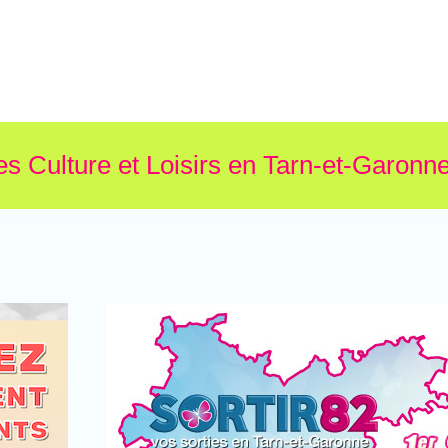
es Culture et Loisirs en Tarn-et-Garonne