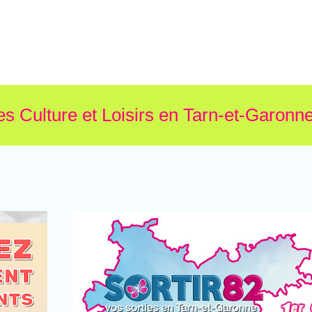
es Culture et Loisirs en Tarn-et-Garonne