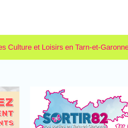
es Culture et Loisirs en Tarn-et-Garonne