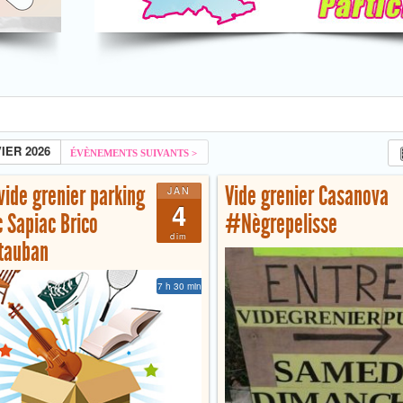
IER 2026
vide grenier parking
Vide grenier Casanova
JAN
4
c Sapiac Brico
#Nègrepelisse
dim
auban
7 h 30 min