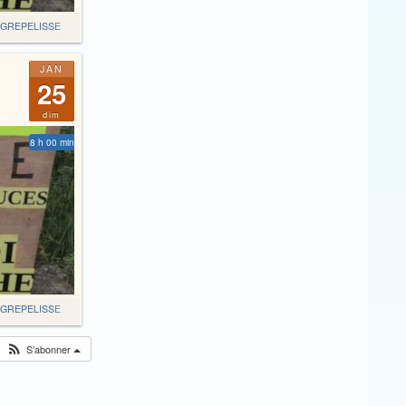
GREPELISSE
JAN
25
dim
8 h 00 min
GREPELISSE
S’abonner