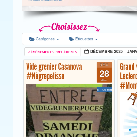
Catégories
Étiquettes
DÉCEMBRE 2025 – JANV
Vide grenier Casanova
Grand 
DÉC
28
#Nègrepelisse
Lecler
dim
#Mont
8 h 00 min