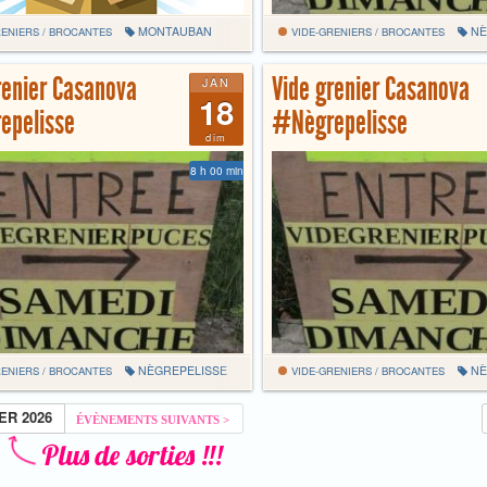
MONTAUBAN
NÈ
ENIERS / BROCANTES
VIDE-GRENIERS / BROCANTES
renier Casanova
Vide grenier Casanova
JAN
18
epelisse
#Nègrepelisse
dim
8 h 00 min
NÈGREPELISSE
NÈ
ENIERS / BROCANTES
VIDE-GRENIERS / BROCANTES
ER 2026