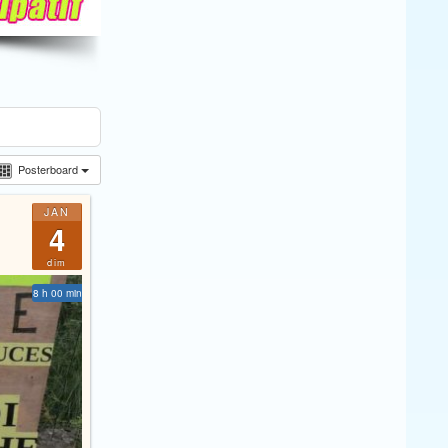
Posterboard
JAN
4
dim
8 h 00 min