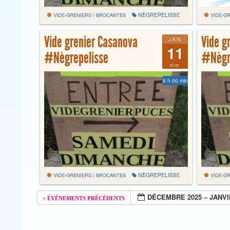
NÈGREPELISSE
VIDE-GRENIERS / BROCANTES
VIDE-GR
Vide grenier Casanova
Vide g
JAN
11
#Nègrepelisse
#Nègr
dim
8 h 00 min
NÈGREPELISSE
VIDE-GRENIERS / BROCANTES
VIDE-GR
DÉCEMBRE 2025 – JANVI