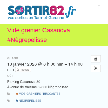
Vide grenier Casanova
#Nègrepelisse
QUAND :
18 janvier 2026 @ 8 h 00 min – 14 h 00
min
Repeats
OÙ :
Parking Casanova 30
Avenue de Vaissac 82800 Nègrepelisse
VIDE-GRENIERS / BROCANTES
NÈGREPELISSE