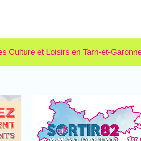
es Culture et Loisirs en Tarn-et-Garonne