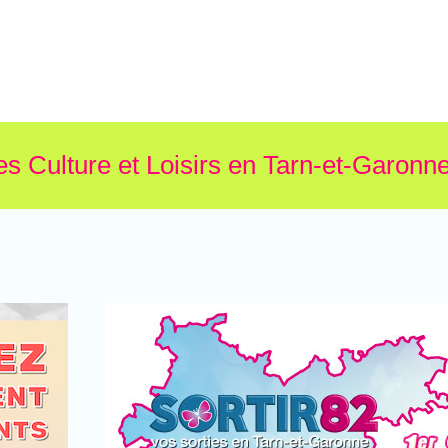
es Culture et Loisirs en Tarn-et-Garonne