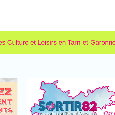
es Culture et Loisirs en Tarn-et-Garonne