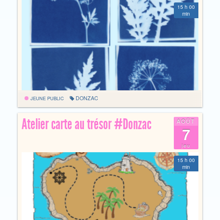
15 h 00
min
DONZAC
JEUNE PUBLIC
Atelier carte au trésor #Donzac
AOÛT
7
jeu
15 h 00
min