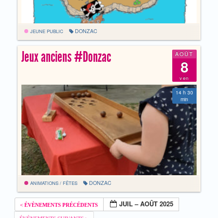
DONZAC
JEUNE PUBLIC
Jeux anciens #Donzac
AOÛT
8
ven
14 h 30
min
DONZAC
ANIMATIONS / FÊTES
JUIL – AOÛT 2025