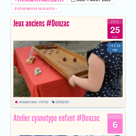
Jeux anciens #Donzac
JUIL
25
ven
14 h 30
min
DONZAC
ANIMATIONS / FÊTES
Atelier cyanotype enfant #Donzac
AOÛT
6
mer