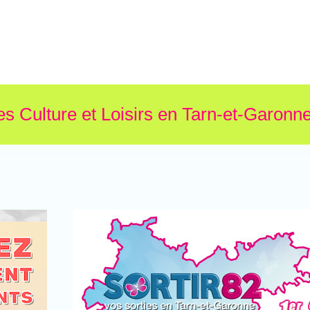
es Culture et Loisirs en Tarn-et-Garonne