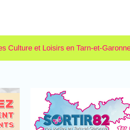
es Culture et Loisirs en Tarn-et-Garonne