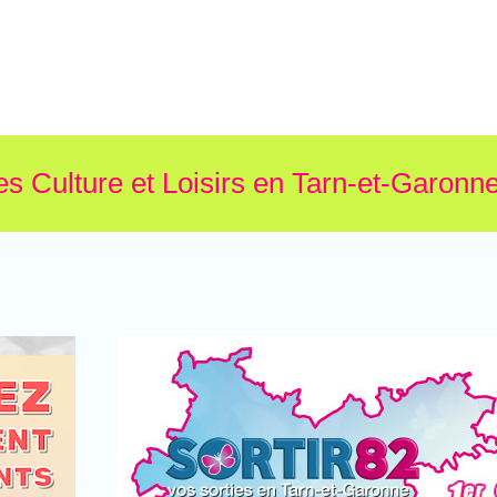
es Culture et Loisirs en Tarn-et-Garonne