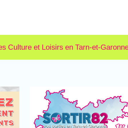
es Culture et Loisirs en Tarn-et-Garonne