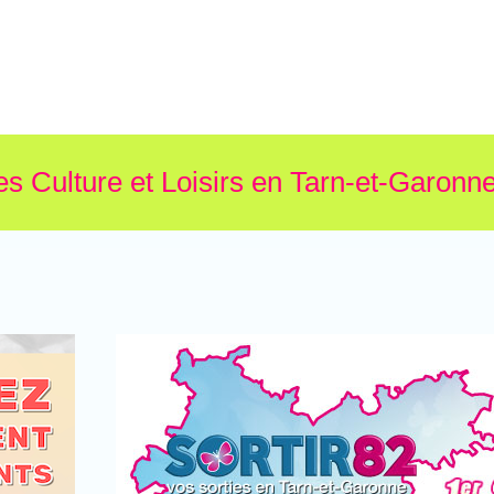
es Culture et Loisirs en Tarn-et-Garonne