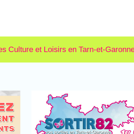
es Culture et Loisirs en Tarn-et-Garonne