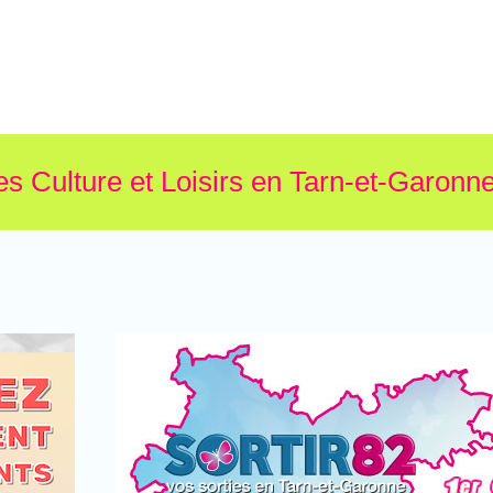
es Culture et Loisirs en Tarn-et-Garonne