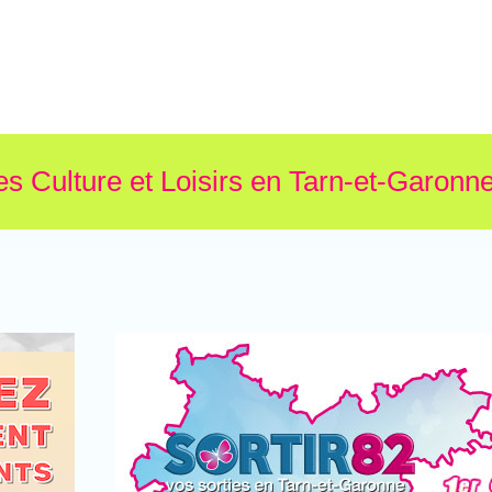
es Culture et Loisirs en Tarn-et-Garonne