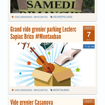
NÈGREPELISSE
VIDE-GRENIERS / BROCANTES
Grand vide grenier parking Leclerc
SEP
7
Sapiac Brico #Montauban
dim
7 h 30 min
MONTAUBAN
VIDE-GRENIERS / BROCANTES
Vide grenier Casanova
SEP