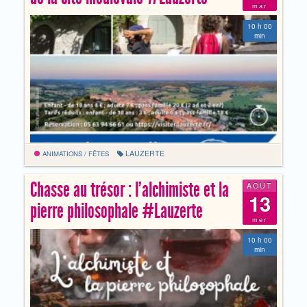
mar
10 h 00
min
LAUZERTE
ANIMATIONS / FÊTES
Chasse au trésor : l’alchimiste et la
AOÛT
13
pierre philosophale #Lauzerte
mer
10 h 00
min