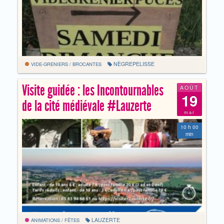
NÈGREPELISSE
VIDE-GRENIERS / BROCANTES
Visite guidée : les Incontournables
AOÛT
19
de la cité médiévale #Lauzerte
mar
10 h 00
min
LAUZERTE
ANIMATIONS / FÊTES