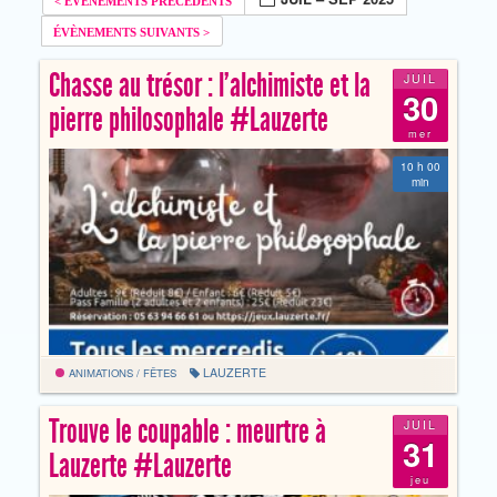
Chasse au trésor : l’alchimiste et la
JUIL
30
pierre philosophale #Lauzerte
mer
10 h 00
min
LAUZERTE
ANIMATIONS / FÊTES
Trouve le coupable : meurtre à
JUIL
31
Lauzerte #Lauzerte
jeu