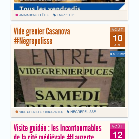
LAUZERTE
ANIMATIONS / FÊTES
Vide grenier Casanova
AOÛT
10
#Nègrepelisse
dim
8 h 00 min
NÈGREPELISSE
VIDE-GRENIERS / BROCANTES
Visite guidée : les Incontournables
AOÛT
12
de la cité médiévale #Lauzerte