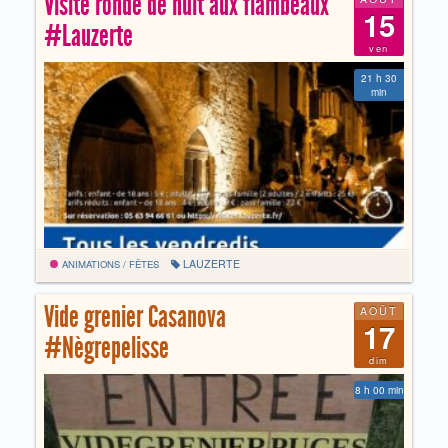
Visite ronde de nuit aux flambeaux
15
#Lauzerte
ven
21 h 30
min
LAUZERTE
ANIMATIONS / FÊTES
Vide grenier Casanova
AOÛT
17
#Nègrepelisse
dim
8 h 00 min