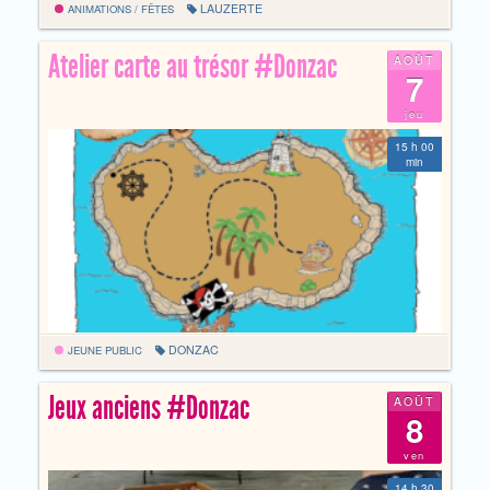
LAUZERTE
ANIMATIONS / FÊTES
Atelier carte au trésor #Donzac
AOÛT
7
jeu
15 h 00
min
DONZAC
JEUNE PUBLIC
Jeux anciens #Donzac
AOÛT
8
ven
14 h 30