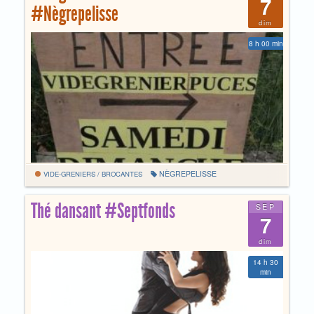
7
#Nègrepelisse
dim
8 h 00 min
NÈGREPELISSE
VIDE-GRENIERS / BROCANTES
Thé dansant #Septfonds
SEP
7
dim
14 h 30
min