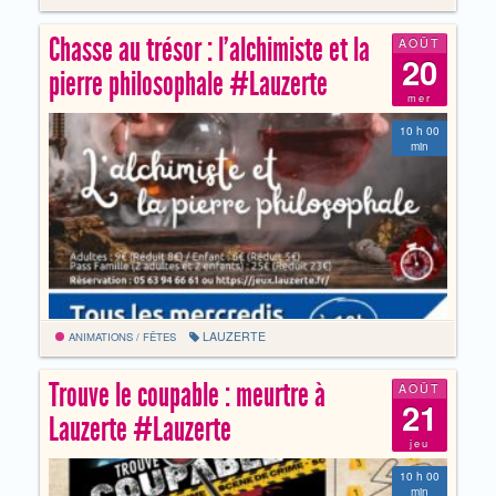
Chasse au trésor : l’alchimiste et la
AOÛT
20
pierre philosophale #Lauzerte
mer
10 h 00
min
LAUZERTE
ANIMATIONS / FÊTES
Trouve le coupable : meurtre à
AOÛT
21
Lauzerte #Lauzerte
jeu
10 h 00
min