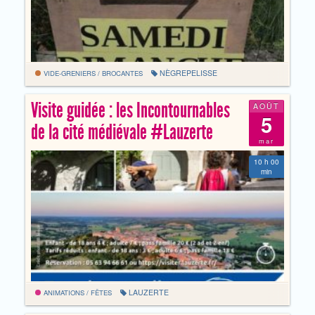
NÈGREPELISSE
VIDE-GRENIERS / BROCANTES
Visite guidée : les Incontournables
AOÛT
5
de la cité médiévale #Lauzerte
mar
10 h 00
min
LAUZERTE
ANIMATIONS / FÊTES