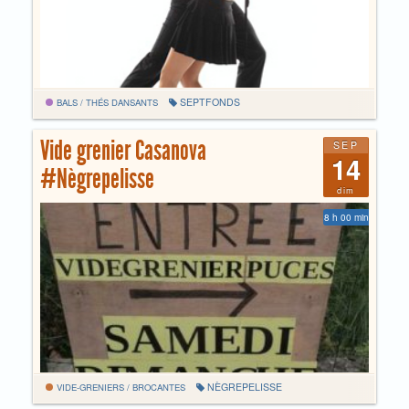
SEPTFONDS
BALS / THÉS DANSANTS
Vide grenier Casanova
SEP
14
#Nègrepelisse
dim
8 h 00 min
NÈGREPELISSE
VIDE-GRENIERS / BROCANTES