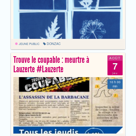
DONZAC
JEUNE PUBLIC
Trouve le coupable : meurtre à
AOÛT
7
Lauzerte #Lauzerte
jeu
10 h 00
min