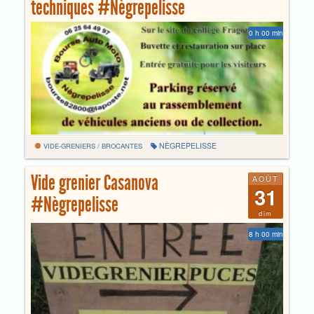
techniques #Nègrepelisse
0 h 00 min
NÈGREPELISSE
VIDE-GRENIERS / BROCANTES
Vide grenier Casanova
AOÛT
31
#Nègrepelisse
dim
8 h 00 min