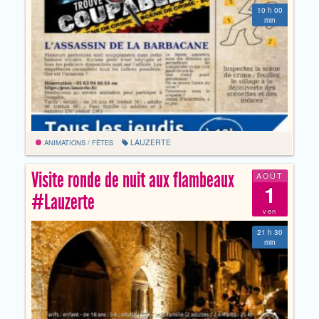
10 h 00
min
LAUZERTE
ANIMATIONS / FÊTES
Visite ronde de nuit aux flambeaux
AOÛT
1
#Lauzerte
ven
21 h 30
min