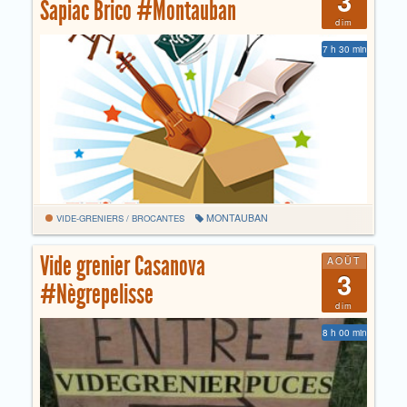
3
Sapiac Brico #Montauban
dim
7 h 30 min
MONTAUBAN
VIDE-GRENIERS / BROCANTES
Vide grenier Casanova
AOÛT
3
#Nègrepelisse
dim
8 h 00 min