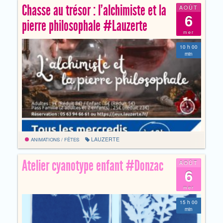
Chasse au trésor : l’alchimiste et la
AOÛT
6
pierre philosophale #Lauzerte
mer
10 h 00
min
LAUZERTE
ANIMATIONS / FÊTES
Atelier cyanotype enfant #Donzac
AOÛT
6
mer
15 h 00
min