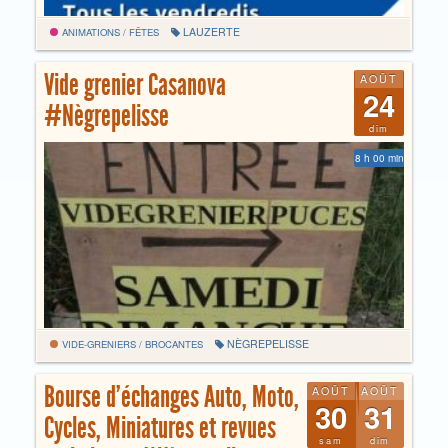
LAUZERTE
ANIMATIONS / FÊTES
Vide grenier Casanova
AOÛT
24
#Nègrepelisse
dim
8 h 00 min
NÈGREPELISSE
VIDE-GRENIERS / BROCANTES
Bourse d’échanges Auto, Moto,
AOÛT
AOÛT
30
31
Cycles, Miniatures et revues
sam
dim