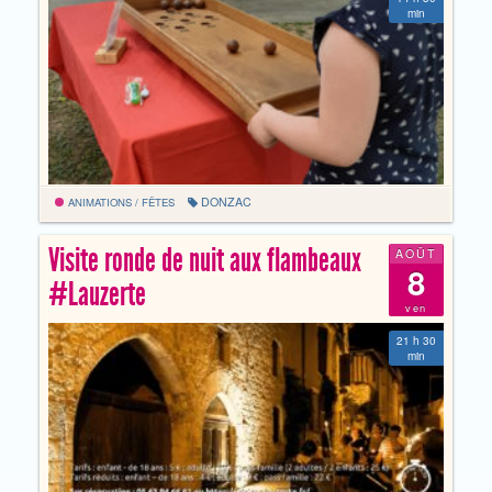
min
DONZAC
ANIMATIONS / FÊTES
Visite ronde de nuit aux flambeaux
AOÛT
8
#Lauzerte
ven
21 h 30
min