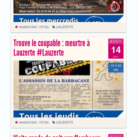
LAUZERTE
ANIMATIONS / FÊTES
Trouve le coupable : meurtre à
AOÛT
14
Lauzerte #Lauzerte
jeu
10 h 00
min
LAUZERTE
ANIMATIONS / FÊTES
AOÛT