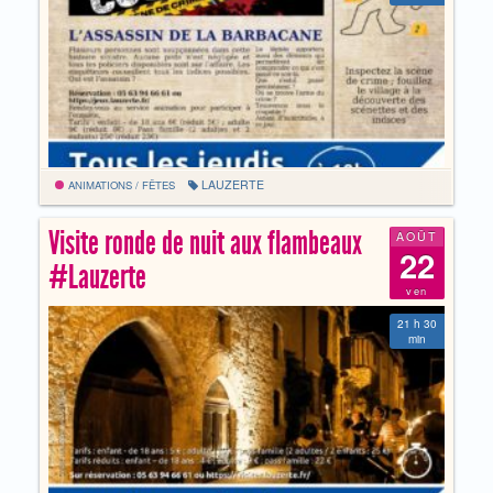
LAUZERTE
ANIMATIONS / FÊTES
Visite ronde de nuit aux flambeaux
AOÛT
22
#Lauzerte
ven
21 h 30
min