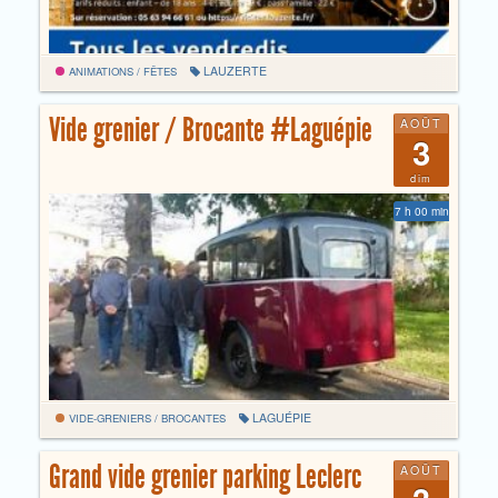
LAUZERTE
ANIMATIONS / FÊTES
Vide grenier / Brocante #Laguépie
AOÛT
3
dim
7 h 00 min
LAGUÉPIE
VIDE-GRENIERS / BROCANTES
Grand vide grenier parking Leclerc
AOÛT