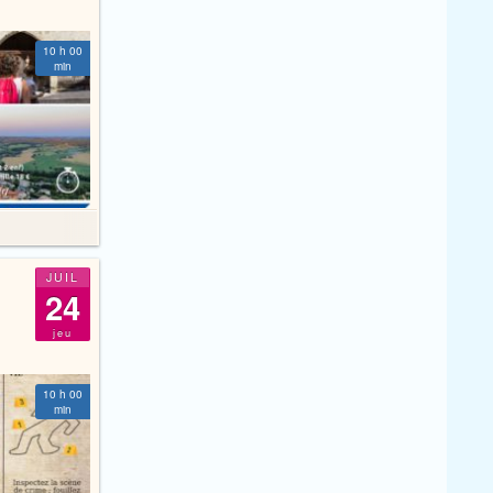
10 h 00
min
JUIL
24
jeu
10 h 00
min