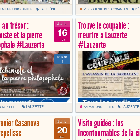
LAGUÉPIE
NÈ
ENIERS / BROCANTES
VIDE-GRENIERS / BROCANTES
 au trésor :
Trouve le coupable :
JUIL
16
miste et la pierre
meurtre à Lauzerte
mer
ophale #Lauzerte
#Lauzerte
10 h 00
min
LAUZERTE
LAUZERTE
ONS / FÊTES
ANIMATIONS / FÊTES
renier Casanova
Visite guidée : les
JUIL
20
epelisse
Incontournables de la ci
dim