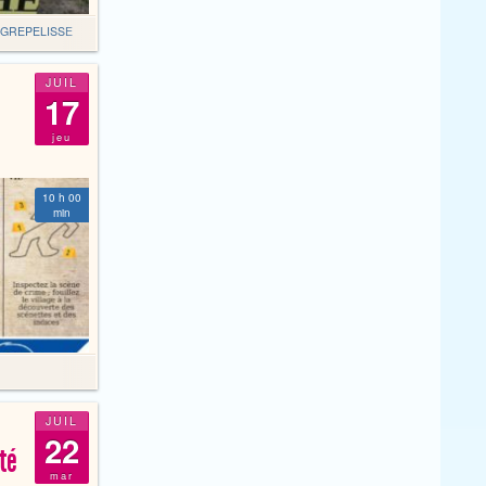
GREPELISSE
JUIL
17
jeu
10 h 00
min
JUIL
22
té
mar