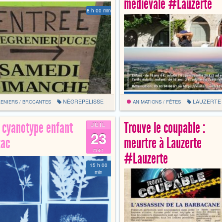
médiévale #Lauzerte
8 h 00 min
NÈGREPELISSE
LAUZERTE
ENIERS / BROCANTES
ANIMATIONS / FÊTES
r cyanotype enfant
Trouve le coupable :
JUIL
23
ac
meurtre à Lauzerte
mer
#Lauzerte
15 h 00
min