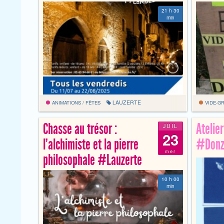
21 h 30
min
LAUZERTE
ANIMATIONS / FÊTES
VIDE-GR
Chasse au trésor :
Atelie
JUIL
23
l’alchimiste et la pierre
#Donz
mer
philosophale #Lauzerte
10 h 00
min