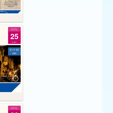
JUIL
25
ven
21 h 30
min
JUIL