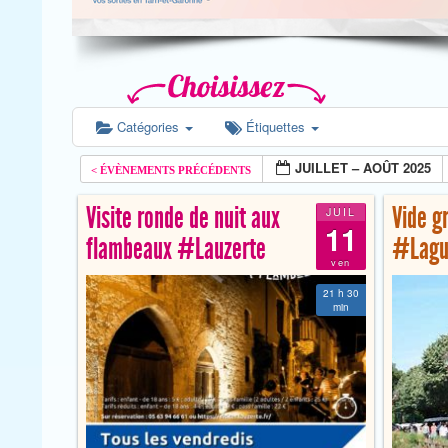
Catégories
Étiquettes
JUILLET – AOÛT 2025
Visite ronde de nuit aux
Vide g
JUIL
11
flambeaux #Lauzerte
#Lagu
ven
21 h 30
min