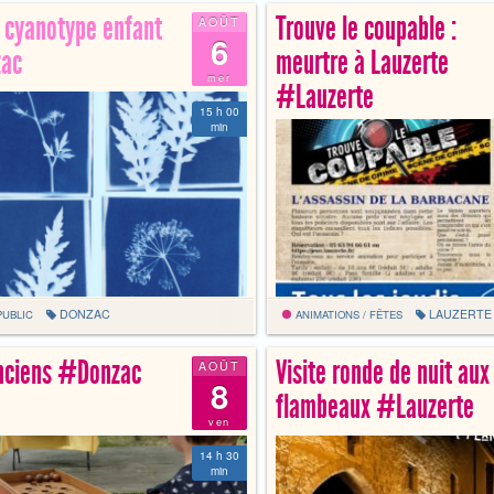
r cyanotype enfant
Trouve le coupable :
AOÛT
6
ac
meurtre à Lauzerte
mer
#Lauzerte
15 h 00
min
DONZAC
LAUZERTE
PUBLIC
ANIMATIONS / FÊTES
nciens #Donzac
Visite ronde de nuit aux
AOÛT
8
flambeaux #Lauzerte
ven
14 h 30
min