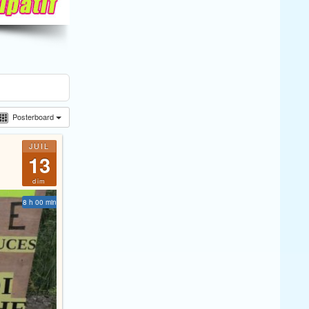
Posterboard
JUIL
13
dim
8 h 00 min