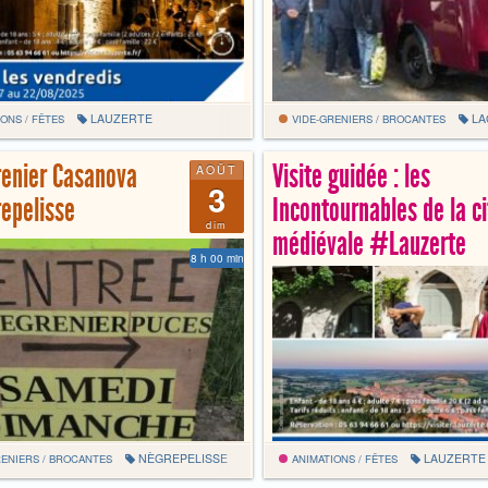
LAUZERTE
LA
ONS / FÊTES
VIDE-GRENIERS / BROCANTES
renier Casanova
Visite guidée : les
AOÛT
3
epelisse
Incontournables de la ci
dim
médiévale #Lauzerte
8 h 00 min
NÈGREPELISSE
LAUZERTE
ENIERS / BROCANTES
ANIMATIONS / FÊTES