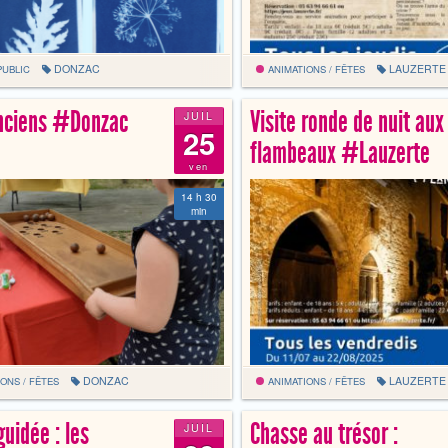
DONZAC
LAUZERTE
PUBLIC
ANIMATIONS / FÊTES
nciens #Donzac
Visite ronde de nuit aux
JUIL
25
flambeaux #Lauzerte
ven
14 h 30
min
DONZAC
LAUZERTE
ONS / FÊTES
ANIMATIONS / FÊTES
guidée : les
Chasse au trésor :
JUIL