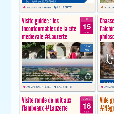
LAUZERTE
ANIMATIONS / FÊTES
VIDE-GR
Visite guidée : les
Chasse
JUIL
15
Incontournables de la cité
l’alchi
mar
médiévale #Lauzerte
philos
10 h 00
min
LAUZERTE
ANIMATIONS / FÊTES
ANIMATI
Visite ronde de nuit aux
Vide g
JUIL
18
flambeaux #Lauzerte
#Nègr
ven