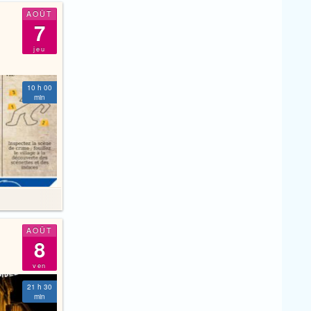
AOÛT
7
jeu
10 h 00
min
AOÛT
8
ven
21 h 30
min