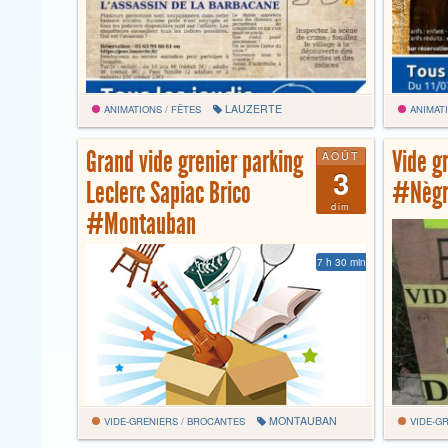
LAUZERTE
ANIMATIONS / FÊTES
ANIMATI
Grand vide grenier parking
Vide g
AOÛT
3
Leclerc Sapiac Brico
#Nègr
dim
#Montauban
7 h 30 min
MONTAUBAN
VIDE-GRENIERS / BROCANTES
VIDE-GR