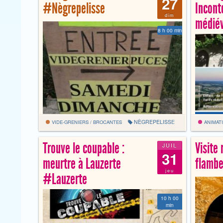
27
#Nègrepelisse
Incont
dim
médié
8 h 00 min
NÈGREPELISSE
VIDE-GRENIERS / BROCANTES
ANIMATI
Trouve le coupable :
Visite
JUIL
31
meurtre à Lauzerte
flamb
jeu
#Lauzerte
10 h 00
min