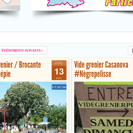
renier / Brocante
Vide grenier Casanova
JUIL
13
épie
#Nègrepelisse
dim
6 h 00 min