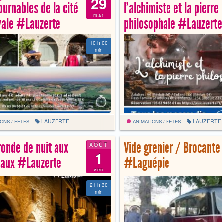
29
ournables de la cité
l’alchimiste et la pierre
mar
vale #Lauzerte
philosophale #Lauzerte
10 h 00
min
LAUZERTE
LAUZERTE
ONS / FÊTES
ANIMATIONS / FÊTES
 ronde de nuit aux
Vide grenier / Brocante
AOÛT
1
eaux #Lauzerte
#Laguépie
ven
21 h 30
min