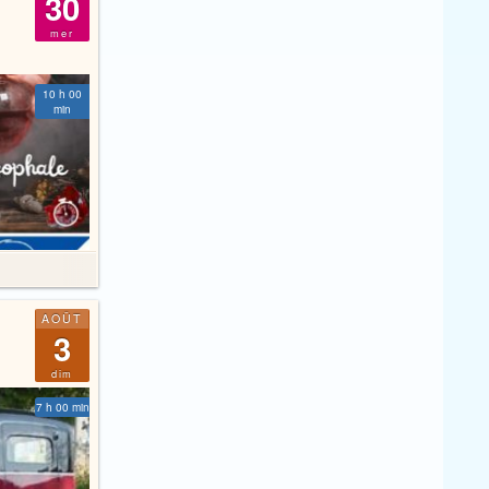
30
mer
10 h 00
min
AOÛT
3
dim
7 h 00 min