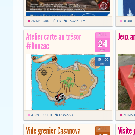
LAUZERTE
ANIMATIONS / FÊTES
JEUNE 
Atelier carte au trésor
Jeux a
JUIL
24
#Donzac
jeu
15 h 00
min
DONZAC
JEUNE PUBLIC
ANIMATI
Vide grenier Casanova
Visite 
JUIL