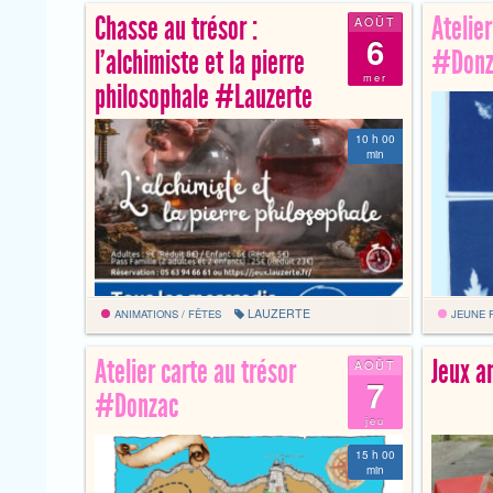
Chasse au trésor :
Atelie
AOÛT
6
l’alchimiste et la pierre
#Donz
mer
philosophale #Lauzerte
10 h 00
min
LAUZERTE
ANIMATIONS / FÊTES
JEUNE 
Atelier carte au trésor
Jeux a
AOÛT
7
#Donzac
jeu
15 h 00
min