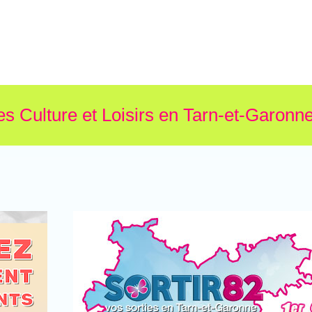
es Culture et Loisirs en Tarn-et-Garonne