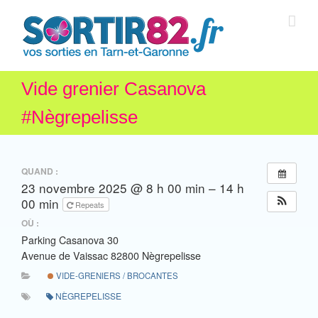
Vide grenier Casanova
#Nègrepelisse
QUAND :
23 novembre 2025 @ 8 h 00 min – 14 h
00 min
Repeats
OÙ :
Parking Casanova 30
Avenue de Vaissac 82800 Nègrepelisse
VIDE-GRENIERS / BROCANTES
NÈGREPELISSE